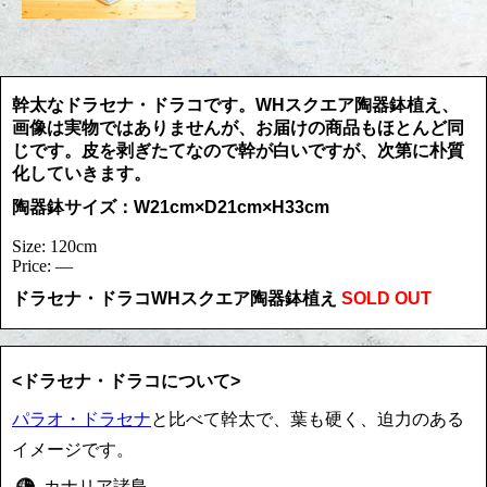
幹太なドラセナ・ドラコです。WHスクエア陶器鉢植え、
画像は実物ではありませんが、お届けの商品もほとんど同
じです。皮を剥ぎたてなので幹が白いですが、次第に朴質
化していきます。
陶器鉢サイズ：W21cm×D21cm×H33cm
Size: 120cm
Price: ―
ドラセナ・ドラコWHスクエア陶器鉢植え
SOLD OUT
<ドラセナ・ドラコについて>
パラオ・ドラセナ
と比べて幹太で、葉も硬く、迫力のある
イメージです。
カナリア諸島