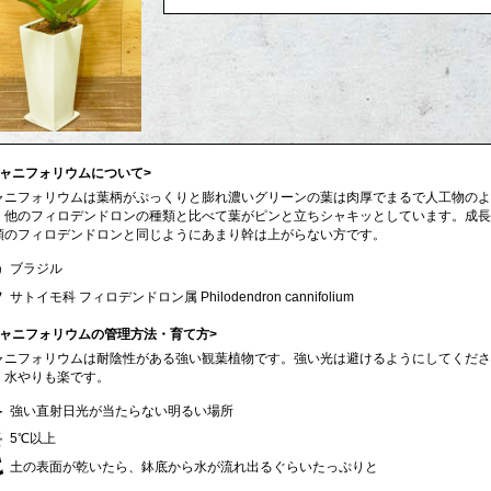
キャニフォリウムについて>
ャニフォリウムは葉柄がぷっくりと膨れ濃いグリーンの葉は肉厚でまるで人工物のよ
。他のフィロデンドロンの種類と比べて葉がピンと立ちシャキッとしています。成長
類のフィロデンドロンと同じようにあまり幹は上がらない方です。
ブラジル
サトイモ科 フィロデンドロン属 Philodendron cannifolium
キャニフォリウムの管理方法・育て方>
ャニフォリウムは耐陰性がある強い観葉植物です。強い光は避けるようにしてくださ
、水やりも楽です。
強い直射日光が当たらない明るい場所
5℃以上
土の表面が乾いたら、鉢底から水が流れ出るぐらいたっぷりと