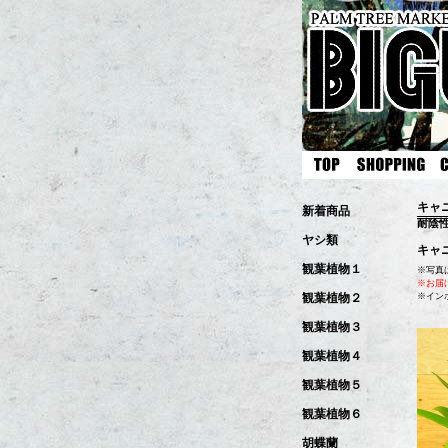
キャ
新着商品
耐陰
ヤシ類
キャ
観葉植物１
※写真
※お届
※イン
観葉植物２
観葉植物３
観葉植物４
観葉植物５
観葉植物６
胡蝶蘭