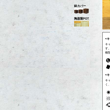
鉢カバー
陶器製POT
<
キ
す
種
<
キ
く