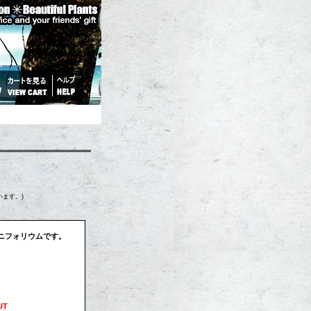
。
います。)
ャニフォリウムです。
UT