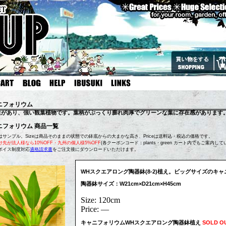
ニフォリウム
性があり、強い観葉植物です。葉柄がぷっくり膨れ肉厚でグリーンな葉に存在感があります
ニフォリウム 商品一覧
はサンプル。Sizeは商品そのままの状態での鉢底からの大まかな高さ、Priceは送料込・税込の価格です。
け先が法人様なら10%OFF・九州の個人様5%OFF
(各クーポンコード：plants・green カート内でもご案内して
ボイス制度対応
適格請求書
をご注文後にダウンロードいただけます。
WHスクエアロング陶器鉢(8-2)植え。ビッグサイズのキ
陶器鉢サイズ：W21cm×D21cm×H45cm
Size: 120cm
Price: ―
キャニフォリウムWHスクエアロング陶器鉢植え
SOLD O